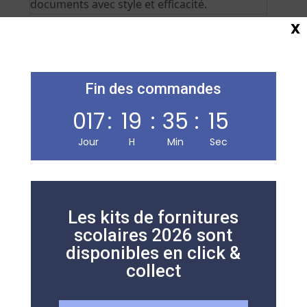
documents avec style et efficacité.
X
Produits similaires
Fin des commandes
017
:
19
:
35
:
15
Chemise 3 rabats 24×32 Couleur VERTE
ELBA
Jour
H
Min
Sec
1,00
€
TTC
Les kits de fornitures
scolaires 2026 sont
disponibles en click &
collect
Ajouter au panier