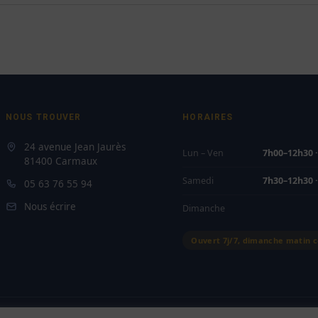
NOUS TROUVER
HORAIRES
24 avenue Jean Jaurès
Lun – Ven
7h00–12h30 
81400 Carmaux
Samedi
7h30–12h30 
05 63 76 55 94
Nous écrire
Dimanche
Ouvert 7j/7, dimanche matin 