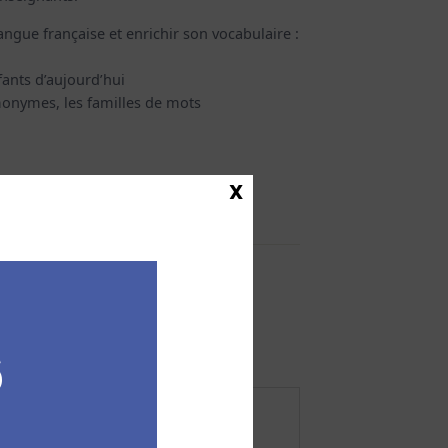
langue française et enrichir son vocabulaire :
fants d’aujourd’hui
monymes, les familles de mots
X
5