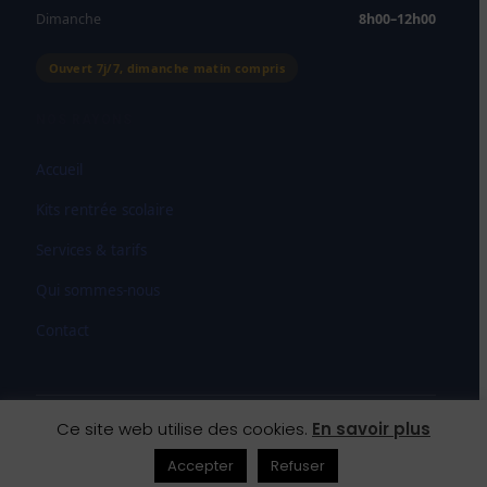
Dimanche
8h00–12h00
Ouvert 7j/7, dimanche matin compris
NOS RAYONS
Accueil
Kits rentrée scolaire
Services & tarifs
Qui sommes-nous
Contact
Ce site web utilise des cookies.
En savoir plus
© 2026 SAS Paludetto — Maison de la Presse Carmausine
Mentions légales
CGV
Droit de rétractation
Accepter
Refuser