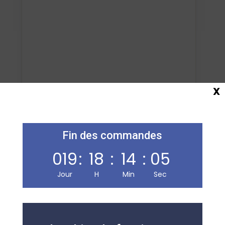
X
Ajouter au panier
Fin des commandes
019
:
18
:
14
:
05
Jour
H
Min
Sec
Maison de la Presse
Carmausine