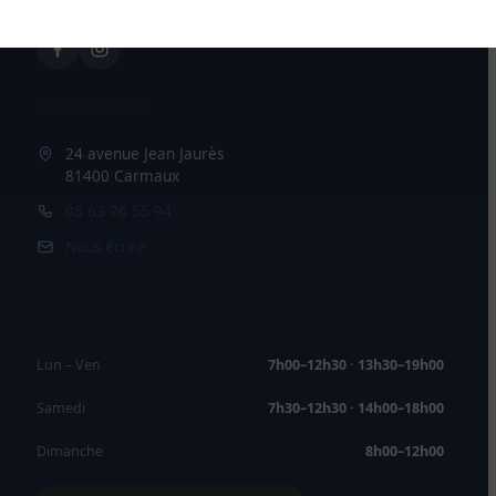
NOUS TROUVER
24 avenue Jean Jaurès
81400 Carmaux
05 63 76 55 94
Nous écrire
HORAIRES
Lun – Ven
7h00–12h30 · 13h30–19h00
Samedi
7h30–12h30 · 14h00–18h00
Dimanche
8h00–12h00