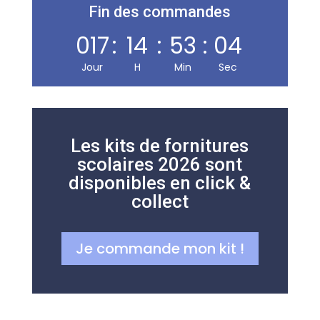
Fin des commandes
017
:
14
:
53
:
04
Jour
H
Min
Sec
Réserver
Les kits de fornitures
scolaires 2026 sont
disponibles en click &
collect
Maison de la Presse
Je commande mon kit !
Carmausine
Librairie, presse, carterie, jeux & jouets et papeterie, sur
200 m² en plein centre de Carmaux. Indépendante
depuis 1995.