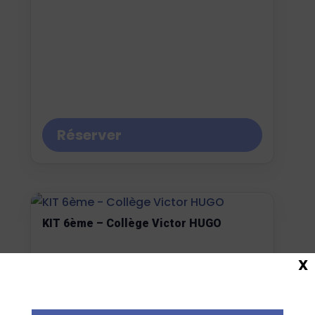
Réserver
KIT 6ème – Collège Victor HUGO
93,88
€
TTC
X