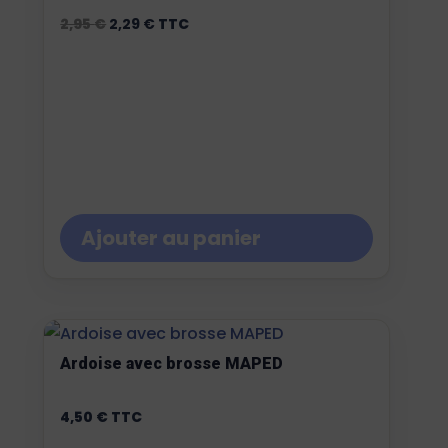
Le
Le
2,95
€
2,29
€
TTC
prix
prix
initial
actuel
était :
est :
2,95 €.
2,29 €.
Ajouter au panier
Ardoise avec brosse MAPED
4,50
€
TTC