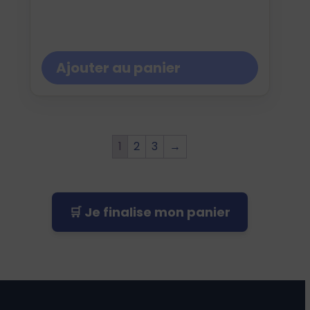
Ajouter au panier
1
2
3
→
🛒 Je finalise mon panier