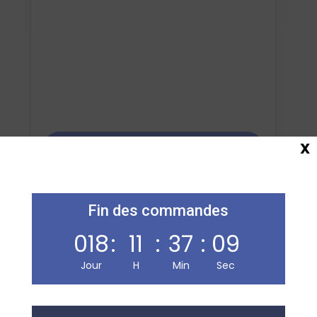
X
Ajouter au panier
Fin des commandes
018
:
11
:
37
:
09
CAHIER KOVERBOOK JAUNE 96P SEYES
Jour
H
Min
Sec
3,95
€
TTC