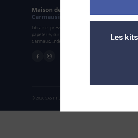
Maison de la Presse
Carmausine
Librairie, presse, carterie, jeux & jouets et
papeterie, sur 200 m² en plein centre de
Les kit
Carmaux. Indépendante depuis 1995.
© 2026 SAS Paludetto — Maison de la Presse Carmausine