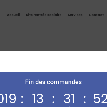
Accueil
Kits rentrée scolaire
Services
Contact
tre sélection.
Fin des commandes
019
:
13
:
31
:
5