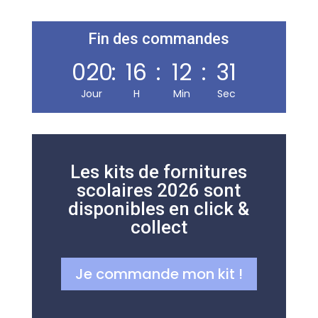
Librairie, presse, carterie, jeux & jouets et papeterie, sur
200 m² en plein centre de Carmaux. Indépendante
Fin des commandes
depuis 1995.
020
:
16
:
12
:
31
Jour
H
Min
Sec
NOUS TROUVER
24 avenue Jean Jaurès
81400 Carmaux
Les kits de fornitures
scolaires 2026 sont
05 63 76 55 94
disponibles en click &
Nous écrire
collect
HORAIRES
Je commande mon kit !
Lun – Ven
7h00–12h30 · 13h30–19h00
Samedi
7h30–12h30 · 14h00–18h00