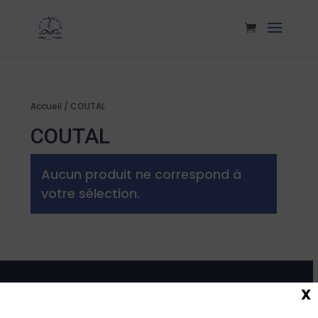
Accueil
/ COUTAL
COUTAL
Aucun produit ne correspond à
votre sélection.
X
Maison de la Presse
Carmausine