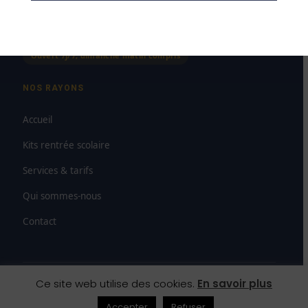
Dimanche
8h00–12h00
Ouvert 7j/7, dimanche matin compris
NOS RAYONS
Accueil
Kits rentrée scolaire
Services & tarifs
Qui sommes-nous
Contact
Ce site web utilise des cookies.
En savoir plus
© 2026 SAS Paludetto — Maison de la Presse Carmausine
Mentions légales
CGV
Droit de rétractation
Accepter
Refuser