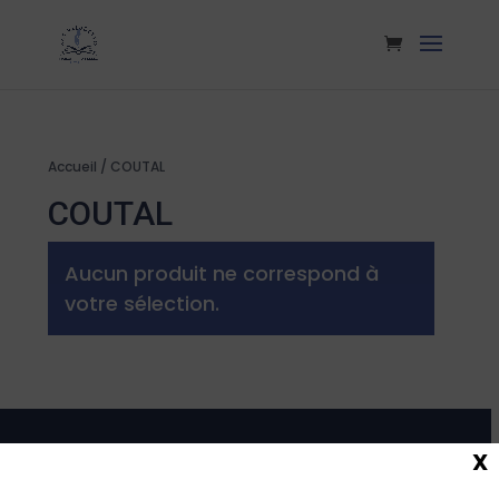
Accueil
/ COUTAL
COUTAL
Aucun produit ne correspond à
votre sélection.
X
Maison de la Presse
Carmausine