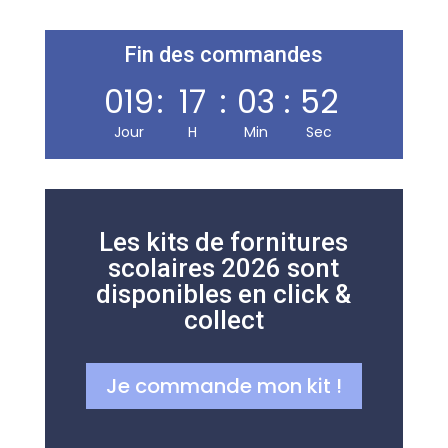
Librairie, presse, carterie, jeux & jouets et papeterie, sur
200 m² en plein centre de Carmaux. Indépendante
Fin des commandes
depuis 1995.
019
:
17
:
03
:
51
Jour
H
Min
Sec
NOUS TROUVER
24 avenue Jean Jaurès
81400 Carmaux
Les kits de fornitures
scolaires 2026 sont
05 63 76 55 94
disponibles en click &
Nous écrire
collect
HORAIRES
Je commande mon kit !
Lun – Ven
7h00–12h30 · 13h30–19h00
Samedi
7h30–12h30 · 14h00–18h00