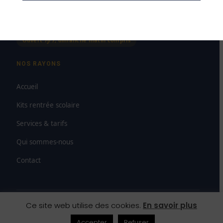
Dimanche
8h00–12h00
Ouvert 7j/7, dimanche matin compris
NOS RAYONS
Accueil
Kits rentrée scolaire
Services & tarifs
Qui sommes-nous
Contact
Ce site web utilise des cookies.
En savoir plus
© 2026 SAS Paludetto — Maison de la Presse Carmausine
Mentions légales
CGV
Droit de rétractation
Accepter
Refuser