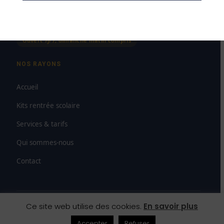
Dimanche
8h00–12h00
Ouvert 7j/7, dimanche matin compris
NOS RAYONS
Accueil
Kits rentrée scolaire
Services & tarifs
Qui sommes-nous
Contact
Ce site web utilise des cookies.
En savoir plus
© 2026 SAS Paludetto — Maison de la Presse Carmausine
Mentions légales
CGV
Droit de rétractation
Accepter
Refuser