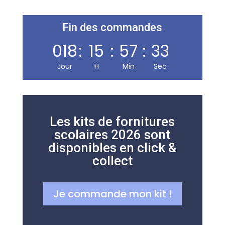
Librairie, presse, carterie, jeux & jouets et papeterie, sur
200 m² en plein centre de Carmaux. Indépendante
Fin des commandes
depuis 1995.
018
:
15
:
57
:
33
Jour
H
Min
Sec
NOUS TROUVER
24 avenue Jean Jaurès
81400 Carmaux
Les kits de fornitures
scolaires 2026 sont
05 63 76 55 94
disponibles en click &
Nous écrire
collect
HORAIRES
Je commande mon kit !
Lun – Ven
7h00–12h30 · 13h30–19h00
Samedi
7h30–12h30 · 14h00–18h00