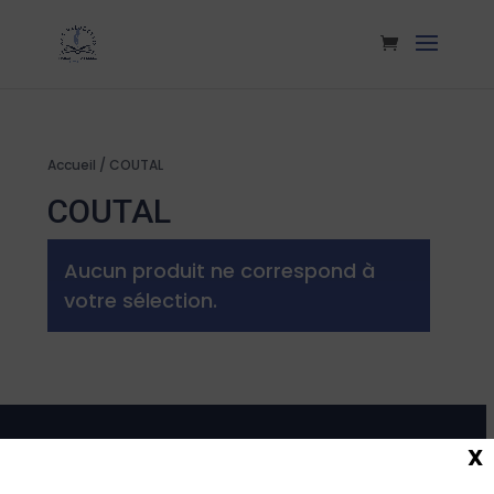
Accueil
/ COUTAL
COUTAL
Aucun produit ne correspond à
votre sélection.
X
Maison de la Presse
Carmausine