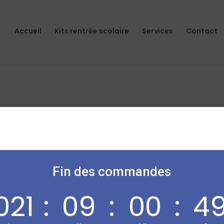
Accueil
Kits rentrée scolaire
Services
Contact
tre sélection.
Fin des commandes
021
:
09
:
00
:
4