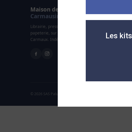
Maison de la Presse
Carmausine
Librairie, presse, carterie, jeux & jouets et
papeterie, sur 200 m² en plein centre de
Les kit
Carmaux. Indépendante depuis 1995.
© 2026 SAS Paludetto — Maison de la Presse Carmausine