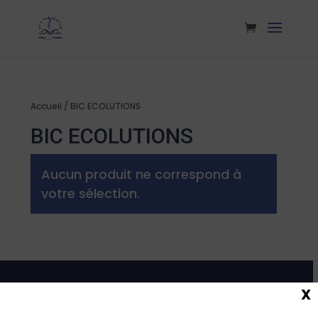
Accueil
/ BIC ECOLUTIONS
BIC ECOLUTIONS
Aucun produit ne correspond à
votre sélection.
X
Maison de la Presse
Carmausine