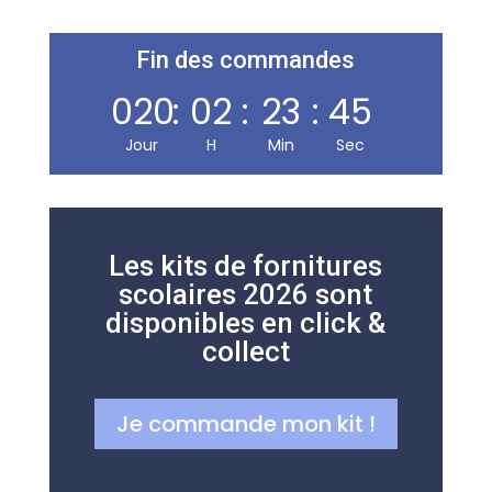
Librairie, presse, carterie, jeux & jouets et papeterie, sur
200 m² en plein centre de Carmaux. Indépendante
Fin des commandes
depuis 1995.
020
:
02
:
23
:
45
Jour
H
Min
Sec
NOUS TROUVER
24 avenue Jean Jaurès
81400 Carmaux
Les kits de fornitures
scolaires 2026 sont
05 63 76 55 94
disponibles en click &
Nous écrire
collect
HORAIRES
Je commande mon kit !
Lun – Ven
7h00–12h30 · 13h30–19h00
Samedi
7h30–12h30 · 14h00–18h00