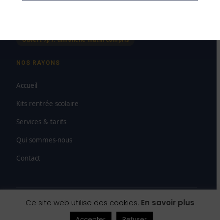
Dimanche
8h00–12h00
Ouvert 7j/7, dimanche matin compris
NOS RAYONS
Accueil
Kits rentrée scolaire
Services & tarifs
Qui sommes-nous
Contact
Ce site web utilise des cookies.
En savoir plus
© 2026 SAS Paludetto — Maison de la Presse Carmausine
Mentions légales
CGV
Droit de rétractation
Accepter
Refuser