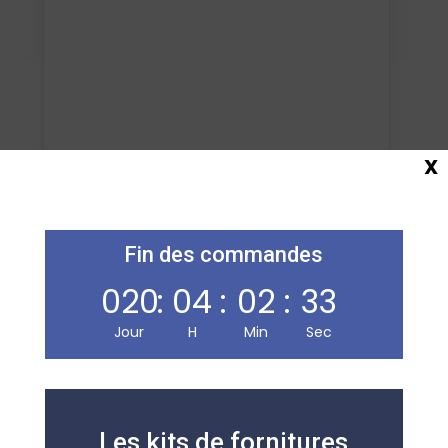
X
Ajouter au panier
Fin des commandes
020
:
04
:
02
:
33
Jour
H
Min
Sec
Maison de la Presse
Carmausine
Librairie, presse, carterie, jeux & jouets et papeterie, sur
Les kits de fornitures